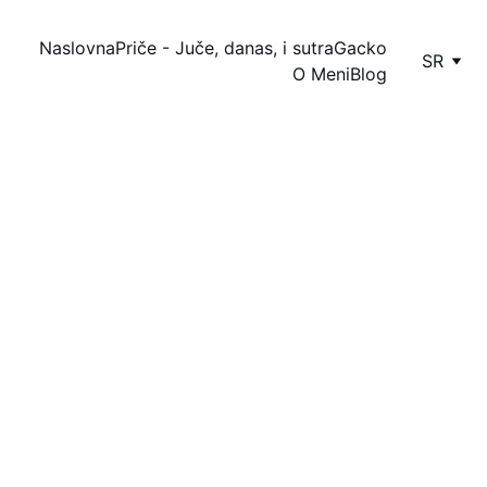
Naslovna
Priče - Juče, danas, i sutra
Gacko
SR
O Meni
Blog
Dragica Ivanović
11/21/2024
2 мин читање