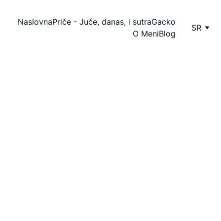
Naslovna
Priče - Juče, danas, i sutra
Gacko
SR
O Meni
Blog
PJESME
Dragica Ivanović
7/25/2024
1 мин читање