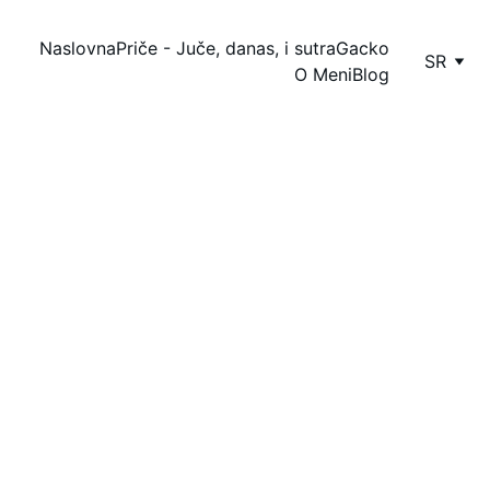
Naslovna
Priče - Juče, danas, i sutra
Gacko
SR
O Meni
Blog
Dragica Ivanović
6/24/2026
1 мин читање